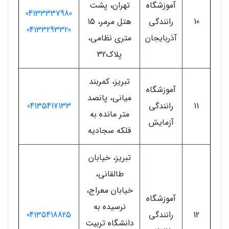
آموزشگاه
تهران، پشت
04133337980
10
رانندگی
هتل مرمر، 15
04133293320
آذربایجان
متری نظامی،
پلاک32
تبریز، کمربند
آموزشگاه
میانی، پانصد
11
رانندگی
04135417133
متر مانده به
آزمایش
فلکه سجادیه
تبریز، خیابان
طالقانی،
خیابان معراج،
آموزشگاه
نرسیده به
12
رانندگی
04135418825
دانشگاه تربیت