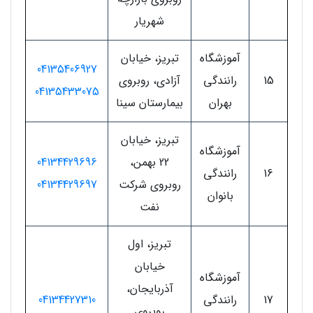
شهریار
آموزشگاه
تبریز، خیابان
04135406927
15
رانندگی
آزادی، روبروی
04135433075
بهران
بیمارستان سینا
تبریز، خیابان
آموزشگاه
22 بهمن،
04134429696
16
رانندگی
روبروی شرکت
04134429697
بانوان
نفت
تبریز، اول
خیابان
آموزشگاه
آذربایجان،
17
رانندگی
04134427310
روبروی