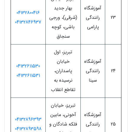
آموزشگاه
بهار جدید
04132800416
23
رانندگی
(شرقی)، ورجی
04132846937
پارامی
باشی، کوچه
سنجاق
تبریز، اول
آموزشگاه
خیابان
04132611530
24
رانندگی
پاسداران،
04132611531
سینا
نرسیده به
تقاطع انقلاب
تبریز، خیابان
آموزشگاه
آخونی، مابین
04132896393
25
رانندگی
فلکه شادگان و
04132893598