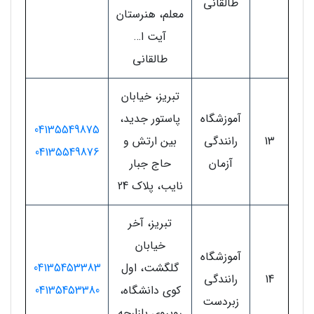
طالقانی
معلم، هنرستان
آیت ا…
طالقانی
تبریز، خیابان
آموزشگاه
پاستور جدید،
04135549875
13
رانندگی
بین ارتش و
04135549876
آزمان
حاج جبار
نایب، پلاک 24
تبریز، آخر
خیابان
آموزشگاه
گلگشت، اول
04135453383
14
رانندگی
کوی دانشگاه،
04135453380
زبردست
روبروی بازارچه