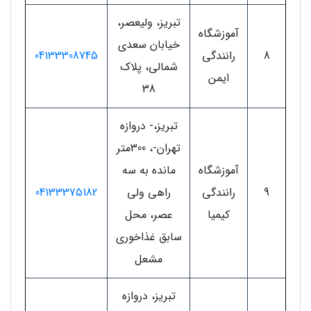
تبریز، ولیعصر،
آموزشگاه
خیابان سعدی
8
رانندگی
04133308745
شمالی، پلاک
ایمن
38
تبریز،- دروازه
تهران-، 300متر
آموزشگاه
مانده به سه
9
رانندگی
راهی ولی
04133375182
کیمیا
عصر، محل
سابق غذاخوری
مشعل
تبریز، دروازه