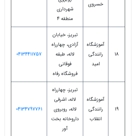
خسروی
شهرداری
منطقه 4
تبریز، خیابان
آموزشگاه
آزادی، چهارراه
18
رانندگی
لاله، طبقه
04134411757
امید
فوقانی
فروشگاه رفاه
تبریز، چهارراه
آموزشگاه
لاله، اشرفی
19
رانندگی
لاله، روبروی
04134797761
انقلاب
داروخانه بخت
آور