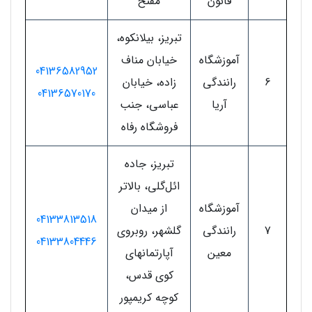
قانون
مفتح
تبریز، بیلانکوه،
آموزشگاه
خیابان مناف
04136582952
6
رانندگی
زاده، خیابان
04136570170
آریا
عباسی، جنب
فروشگاه رفاه
تبریز، جاده
ائل‌گلی، بالاتر
آموزشگاه
از میدان
04133813518
7
رانندگی
گلشهر، روبروی
04133804446
معین
آپارتمانهای
کوی قدس،
کوچه کریمپور