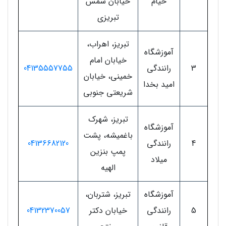
خیام
خیابان شمس
تبریزی
تبریز، اهراب،
آموزشگاه
خیابان امام
3
رانندگی
04135557755
خمینی، خیابان
امید بخدا
شریعتی جنوبی
تبریز، شهرک
آموزشگاه
باغمیشه، پشت
4
رانندگی
04136682120
پمپ بنزین
میلاد
الهیه
آموزشگاه
تبریز، شتربان،
5
رانندگی
خیابان دکتر
04132370057