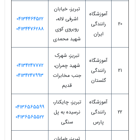
تبریز، خیابان
آموزشگاه
اشرفی لاله،
04134464522
20
رانندگی
روبروی کوی
04134476288
ایران
شهید محمدی
تبریز، شهرک
آموزشگاه
شهید چمران،
04134247772
21
رانندگی
جنب مخابرات
04134247993
گلستان
قدیم
آموزشگاه
تبریز، چایکنار،
04136565599
22
رانندگی
نرسیده به پل
04136565522
پارس
سنگی
تبریز، خیابان