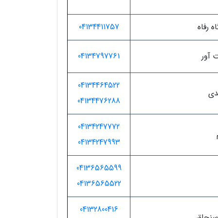
ه رفاه
04134411757
ت آور
04134797761
04134464522
دی
04134476288
04134247772
04134247993
04136565599
04136565522
04132800416
 سنجاق