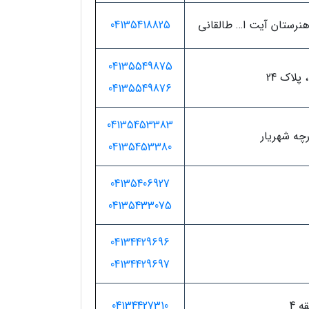
 هنرستان آیت ا… طالقانی
04135418825
04135549875
پلاک 24
04135549876
04135453383
رچه شهریار
04135453380
04135406927
04135433075
04134429696
04134429697
ه 4
04134427310