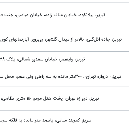
تبریز، بیلانکوه، خیابان مناف زاده، خیابان عباسی، جنب فر
تبریز، جاده ائل‌گلی، بالاتر از میدان گلشهر، روبروی آپارتمانهای کو
تبریز، ولیعصر، خیابان سعدی شمالی، پلاک 38
تبریز،- دروازه تهران-، 300متر مانده به سه راهی ولی عصر، محل سابق غذاخوری مشعل
تبریز، دروازه تهران، پشت هتل مرمر، 15 متری نظامی، پلاک32
تبریز، کمربند میانی، پانصد متر مانده به فلکه سجا