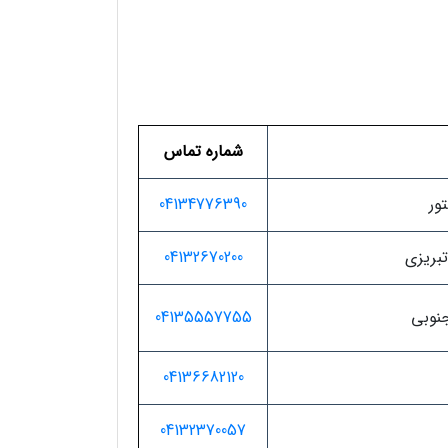
شماره تماس
تور
04134776390
تبریزی
04132670200
جنوبی
04135557755
04136682120
04132370057