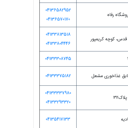
04136582952
وشگاه رفاه
04136570170
04133813518
ی قدس، کوچه کریمپور
04133804446
04133308745
04133375182
04133337980
04133293320
دیه
04135417133