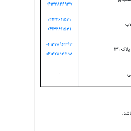
04132846937
04132611530
لاب
04132611531
04132896393
ک 131
04132893598
ی
-
اشد.