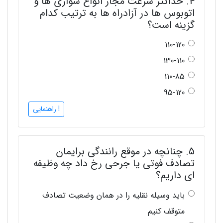
4. حداکثر سرعت مجاز انواع سواری ها و
اتوبوس ها در آزادراه ها به ترتیب کدام
گزینه است؟
110-120
130-110
110-85
95-120
! راهنمایی
5. چنانچه در موقع رانندگی برایمان
تصادف فوتی یا جرحی رخ داد چه وظیفه
ای داریم؟
باید وسیله نقلیه را در همان وضعیت تصادف
متوقف کنیم