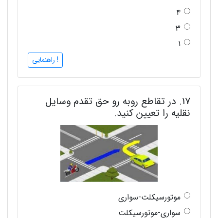
4
3
1
! راهنمایی
17. در تقاطع روبه رو حق تقدم وسایل
نقلیه را تعیین کنید.
موتورسیکلت-سواری
سواری-موتورسیکلت