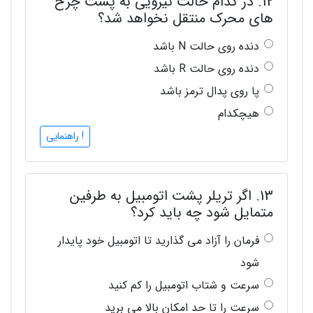
12. در کدام حالت نیرویی به پشت چرخ
های محرک منتقل نخواهد شد؟
دنده روی حالت N باشد
دنده روی حالت R باشد
پا روی پدال ترمز باشد
هیچکدام
! راهنمایی
13. اگر تریلر پشت اتومبیل به طرفین
متمایل شود چه باید کرد؟
فرمان را آزاد می گذارید تا اتومبیل خود پایدار
شود
سرعت و شتاب اتومبیل را کم کنید
سرعت را تا حد امکان بالا می برید