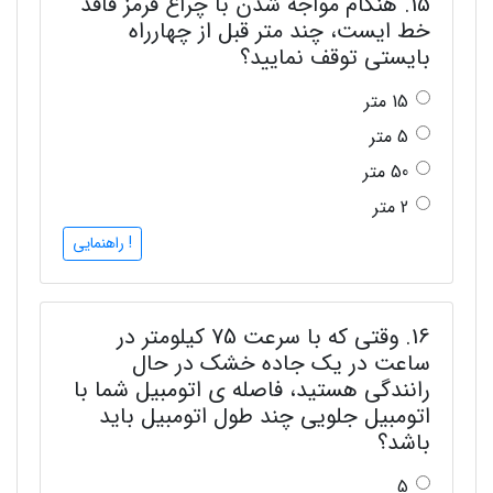
15. هنگام مواجه شدن با چراغ قرمز فاقد
خط ایست، چند متر قبل از چهارراه
بایستی توقف نمایید؟
15 متر
5 متر
50 متر
2 متر
! راهنمایی
16. وقتی که با سرعت 75 کیلومتر در
ساعت در یک جاده خشک در حال
رانندگی هستید، فاصله ی اتومبیل شما با
اتومبیل جلویی چند طول اتومبیل باید
باشد؟
5