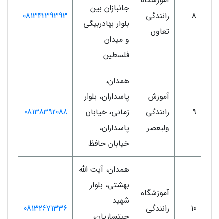
آموزشگاه
جانبازان بین
8
رانندگی
08134239393
بلوار بهادربیگی
تعاون
و میدان
فلسطین
همدان،
آموزش
پاسداران، بلوار
9
رانندگی
زمانی، خیابان
08138392088
ولیعصر
پاسداران،
خیابان حافظ
همدان، آیت الله
بهشتی، بلوار
آموزشگاه
شهید
10
رانندگی
08132671336
چیتسازیان،