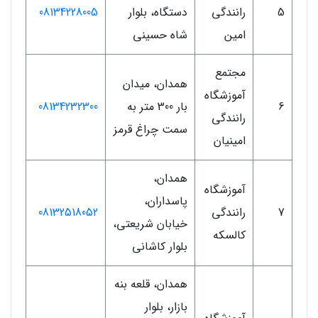
5
رانندگی
دستگاه، بلوار
08134228005
امین
شاه حسینی
مجتمع
همدان، میدان
آموزشگاه
6
بار 300 متر به
08134232300
رانندگی
سمت چراغ قرمز
امینیان
همدان،
آموزشگاه
پاسداران،
7
رانندگی
08132518052
خیابان شریعتی،
کالسکه
بلوار کاشانی
همدان، قلعه بنه
بازار، بلوار