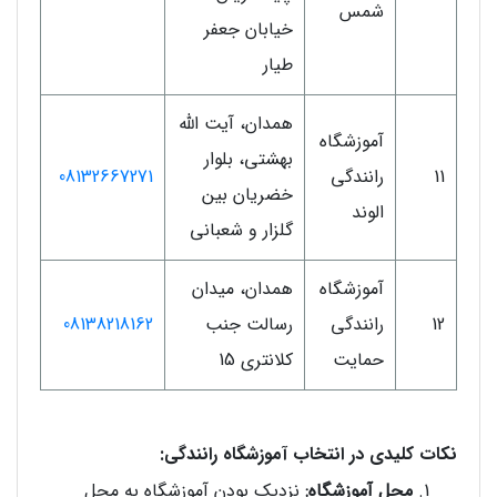
شمس
خیابان جعفر
طیار
همدان، آیت الله
آموزشگاه
بهشتی، بلوار
11
رانندگی
08132667271
خضریان بین
الوند
گلزار و شعبانی
آموزشگاه
همدان، میدان
12
رانندگی
رسالت جنب
08138218162
حمایت
کلانتری 15
نکات کلیدی در انتخاب آموزشگاه رانندگی:
محل آموزشگاه:
نزدیک بودن آموزشگاه به محل