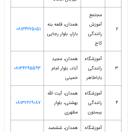
مجتمع
آموزش
همدان، قلعه بنه
08134225051
2
رانندگی
بازار، بلوار رجایی
کاج
آموزشگاه
همدان، مجید
3
رانندگی
آباد، بلوار امام
08134295593
باباطاهر
خمینی
آموزشگاه
همدان، آیت الله
4
رانندگی
بهشتی، بلوار
08132629087
بیستون
مطهری
آموزشگاه
همدان، ششصد